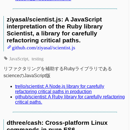
ziyasal/scientist.js: A JavaScript
interpretation of the Ruby library
Scientist, a library for carefully
refactoring critical paths.
github.com/ziyasal/scientist.js
JavaScript
testing
リファクタリングを補助するRubyライブラリである
scienceのJavaScript版
trello/scientist: A Node.js library for carefully
refactoring critical paths in production
github/scientist: A Ruby library for carefully refactoring
critical paths.
dthree/cash: Cross-platform Linux
commands in pure ES6