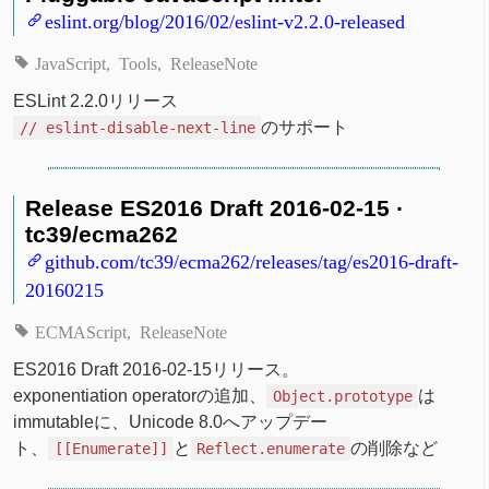
eslint.org/blog/2016/02/eslint-v2.2.0-released
JavaScript
Tools
ReleaseNote
ESLint 2.2.0リリース
のサポート
// eslint-disable-next-line
Release ES2016 Draft 2016-02-15 ·
tc39/ecma262
github.com/tc39/ecma262/releases/tag/es2016-draft-
20160215
ECMAScript
ReleaseNote
ES2016 Draft 2016-02-15リリース。
exponentiation operatorの追加、
は
Object.prototype
immutableに、Unicode 8.0へアップデー
ト、
と
の削除など
[[Enumerate]]
Reflect.enumerate