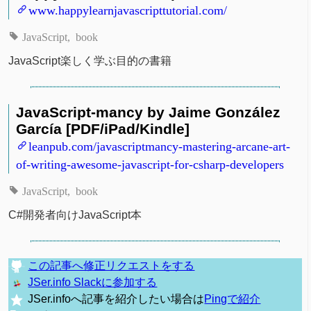
www.happylearnjavascripttutorial.com/
JavaScript
book
JavaScript楽しく学ぶ目的の書籍
JavaScript-mancy by Jaime González
García [PDF/iPad/Kindle]
leanpub.com/javascriptmancy-mastering-arcane-art-
of-writing-awesome-javascript-for-csharp-developers
JavaScript
book
C#開発者向けJavaScript本
この記事へ修正リクエストをする
JSer.info Slackに参加する
JSer.infoへ記事を紹介したい場合は
Pingで紹介