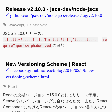
Release v2.10.0 · jscs-dev/node-jscs
github.com/jscs-dev/node-jscs/releases/tag/v2.10.0
JavaScript
ReleaseNote
JSCS 2.10.0リリース。
、
disallowSpacesInsideTemplateStringPlaceholders
re
の追加
quireImportsAlphabetized
New Versioning Scheme | React
facebook.github.io/react/blog/2016/02/19/new-
versioning-scheme.html
React
Reactの次期バージョンは15.0.0としてリリース予定。
Semver的なバージョニングに合わせるため。また、React
ComponentにおけるReactの依存バージョンの書き方につ