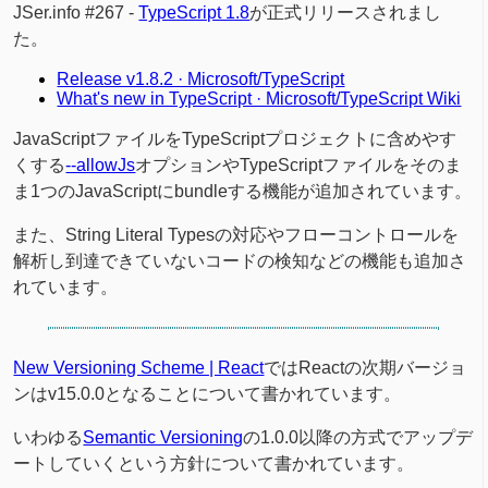
JSer.info #267 -
TypeScript 1.8
が正式リリースされまし
た。
Release v1.8.2 · Microsoft/TypeScript
What's new in TypeScript · Microsoft/TypeScript Wiki
JavaScriptファイルをTypeScriptプロジェクトに含めやす
くする
--allowJs
オプションやTypeScriptファイルをそのま
ま1つのJavaScriptにbundleする機能が追加されています。
また、String Literal Typesの対応やフローコントロールを
解析し到達できていないコードの検知などの機能も追加さ
れています。
New Versioning Scheme | React
ではReactの次期バージョ
ンはv15.0.0となることについて書かれています。
いわゆる
Semantic Versioning
の1.0.0以降の方式でアップデ
ートしていくという方針について書かれています。