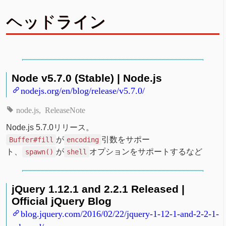
ヘッドライン
Node v5.7.0 (Stable) | Node.js
nodejs.org/en/blog/release/v5.7.0/
node.js
ReleaseNote
Node.js 5.7.0リリース。
が
引数をサポー
Buffer#fill
encoding
ト、
が
オプションをサポートするなど
spawn()
shell
jQuery 1.12.1 and 2.2.1 Released |
Official jQuery Blog
blog.jquery.com/2016/02/22/jquery-1-12-1-and-2-2-1-