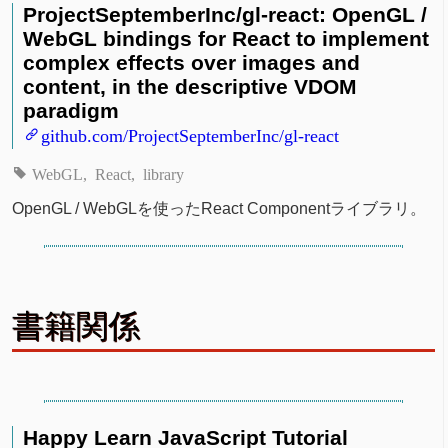
ProjectSeptemberInc/gl-react: OpenGL /
WebGL bindings for React to implement
complex effects over images and
content, in the descriptive VDOM
paradigm
github.com/ProjectSeptemberInc/gl-react
WebGL
React
library
OpenGL / WebGLを使ったReact Componentライブラリ。
書籍関係
Happy Learn JavaScript Tutorial