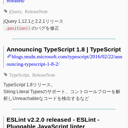
released/
jQuery
ReleaseNote
jQuery 1.12.1と2.2.1リリース
のバグを修正
.position()
Announcing TypeScript 1.8 | TypeScript
blogs.msdn.microsoft.com/typescript/2016/02/22/ann
ouncing-typescript-1-8-2/
TypeScript
ReleaseNote
TypeScript 1.8リリース。
String Literal Typesのサポート、コントロールフローを解
析しUnreachableなコードを検出するなど
ESLint v2.2.0 released - ESLint -
Pluggable JavaScript linter