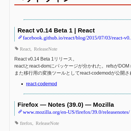
React v0.14 Beta 1 | React
facebook.github.io/react/blog/2015/07/03/react-v0
React
ReleaseNote
React v0.14 Beta 1リリース。
reactとreact-domにパッケージが分かれた。refsが
また移行用の変換ツールとしてreact-codemodが公開
react-codemod
Firefox — Notes (39.0) — Mozilla
www.mozilla.org/en-US/firefox/39.0/releasenotes/
firefox
ReleaseNote