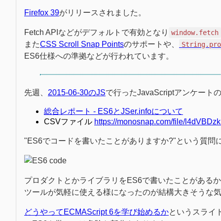
Firefox 39
がリリースされました。
Fetch APIなどがデフォルトで有効となり
window.fetch
また
CSS Scroll Snap Points
のサポートや、
String.pr
ES6仕様への準拠などが行われています。
先週、
2015-06-30のJS
で行ったJavaScriptアン
総合レポート - ES6とJSer.infoについて
CSVファイル
https://monosnap.com/file/l4dVB
"ES6でコードを書いたことがありますか?"という質問
プロダクトとかライブラリをES6で書いたことがある
ツールが気軽に使える様になったのが結構大きそうな
どうやってECMAScript 6を学び始めるか
というスライドで