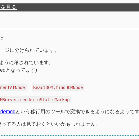
歴を見る
た。
ケージに分けられています。
のように移されています。
tedとなってます)
、
onentAtNode
ReactDOM.findDOMNode
OMServer.renderToStaticMarkup
codemod
という移行用のツールで変換できるようになるようで
を使ってる人は見ておくといいかもしれません。