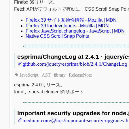
Firefox 39リリース。
Fetch APIがデフォルトで有効に、CSS Scroll Snap
Firefox 39 サイト互換性情報 - Mozilla | MDN
Firefox 39 for developers - Mozilla | MDN
Firefox JavaScript changelog - JavaScript | MDN
Native CSS Scroll Snap Points
esprima/ChangeLog at 2.4.1 · jquery/
github.com/jquery/esprima/blob/2.4.1/ChangeLog
JavaScript
AST
library
ReleaseNote
esprima 2.4.0リリース。
for-of、spread elementのサポート
Important security upgrades for node
medium.com/@iojs/important-security-upgrades-fo