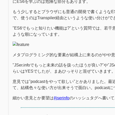
にES6を学ぶのは危険な部分もあります。
もう少しするとブラウザにも普通の開発で書くようなES6の
で、使うのはTranspiler経由というような使い分け
"ES6でもっと知りたい機能は?"という質問では、若干意外でしたがGe
ような順になっています。
メタプログラミング的な要素が結構上に来るのがやや
"JSer.infoでもっと未来の話を扱ったほうが良い?"や"
らいはYESでしたが、まあひっそりと混ぜていきます
意見では"podcastをやって欲しい"とかありました。最近、
て、結構色々な使い方が出来そうで面白い。podcast
細かい意見とか要望は
#jserinfo
のハッシュタグへ書いて