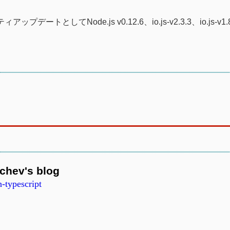
ートとしてNode.js v0.12.6、io.js-v2.3.3、io.js-v1
chev's blog
-typescript