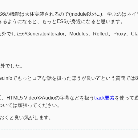
機能は大体実装されるので(module以外...)、学ぶのはネ
ができるようになると、もっとES6が身近になると思います。
nerator/Iterator、Modules、Reflect、Proxy、Cl
意外でした。
JSer.infoでもっとコアな話を扱ったほうが良い?"という質問では
。
HTML5 VideoやAudioの字幕などを扱う
track要素
を使って
については頑張ってください。
おくと良い気がします。