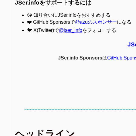
JSer.infoをサポートするには
😘 知り合いにJSer.infoをおすすめする
❤️ GitHub Sponsorsで
@azuのスポンサー
になる
🐦 X(Twitter)で
@jser_info
をフォローする
JS
JSer.info Sponsors
は
GitHub Spon
ヘッドライン