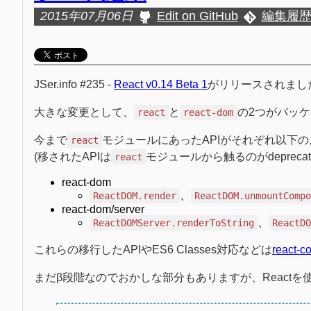
2015年07月06日
Edit on GitHub
編集履
JSer.info #235 -
React v0.14 Beta 1
がリリースされまし
大きな変更として、
と
の2つがパッ
react
react-dom
今まで
モジュールにあったAPIがそれぞれ以下
react
(移されたAPIは
モジュールから触るのがdepreca
react
react-dom
、
ReactDOM.render
ReactDOM.unmountComp
react-dom/server
、
ReactDOMServer.renderToString
ReactD
これらの移行したAPIやES6 Classes対応などは
react-
まだβ段階なのでおかしな部分もありますが、React