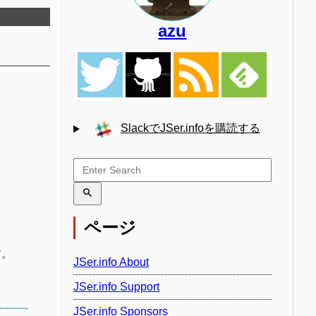
azu
SlackでJSer.infoを購読する
ページ
す。
JSer.info About
JSer.info Support
JSer.info Sponsors