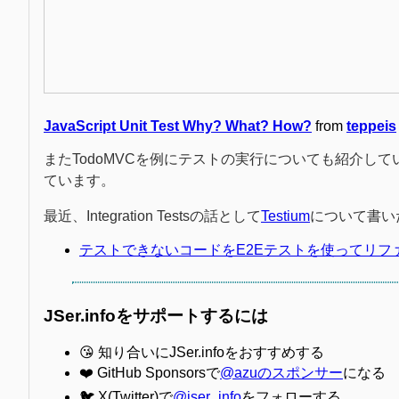
JavaScript Unit Test Why? What? How?
from
teppeis
またTodoMVCを例にテストの実行についても紹介していて、
ています。
最近、Integration Testsの話として
Testium
について書い
テストできないコードをE2Eテストを使ってリファクタリ
JSer.infoをサポートするには
😘 知り合いにJSer.infoをおすすめする
❤️ GitHub Sponsorsで
@azuのスポンサー
になる
🐦 X(Twitter)で
@jser_info
をフォローする