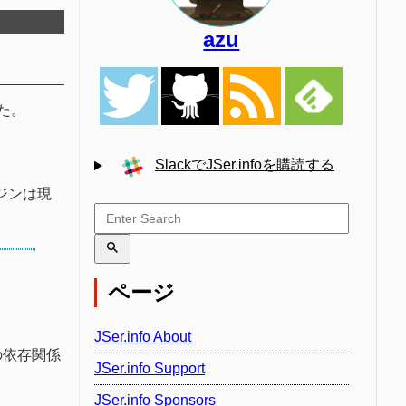
azu
した。
SlackでJSer.infoを購読する
ンジンは現
ページ
JSer.info About
の依存関係
JSer.info Support
JSer.info Sponsors