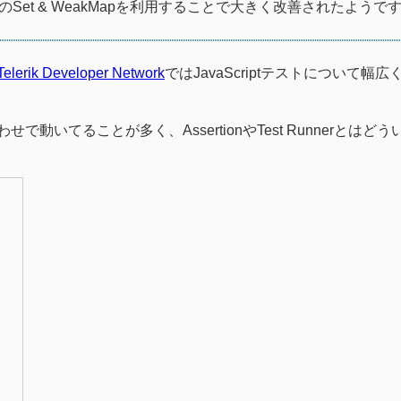
S6のSet & WeakMapを利用することで大きく改善されたようで
-Telerik Developer Network
ではJavaScriptテストについて幅
せで動いてることが多く、AssertionやTest Runnerとはど