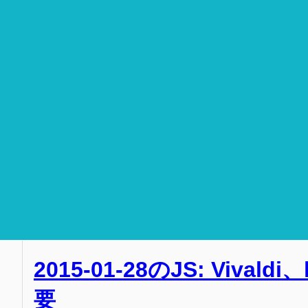
2015-01-28のJS: Vivaldi
要