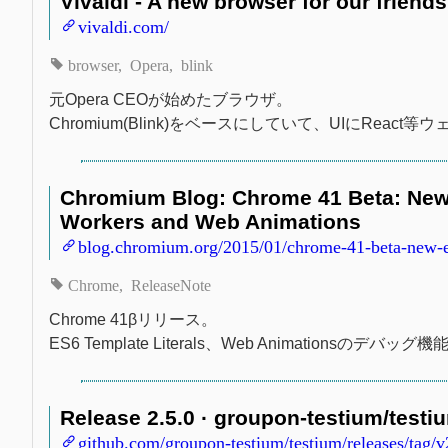
Vivaldi - A new browser for our friends
vivaldi.com/
browser
Opera
blink
元Opera CEOが始めたブラウザ。
Chromium(Blink)をベースにしていて、UIにReac
Chromium Blog: Chrome 41 Beta: New 
Workers and Web Animations
blog.chromium.org/2015/01/chrome-41-beta-new-e
Chrome
ReleaseNote
Chrome 41βリリース。
ES6 Template Literals、Web Animationsのデバッグ機能
Release 2.5.0 · groupon-testium/testi
github.com/groupon-testium/testium/releases/tag/v