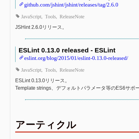
github.com/jshint/jshint/releases/tag/2.6.0
JavaScript
Tools
ReleaseNote
JSHint 2.6.0リリース。
ESLint 0.13.0 released - ESLint
eslint.org/blog/2015/01/eslint-0.13.0-released/
JavaScript
Tools
ReleaseNote
ESLint 0.13.0リリース。
Template strings、デフォルトパラメータ等のE
アーティクル