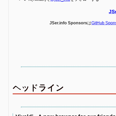
JS
JSer.info Sponsors
は
GitHub Spon
ヘッドライン