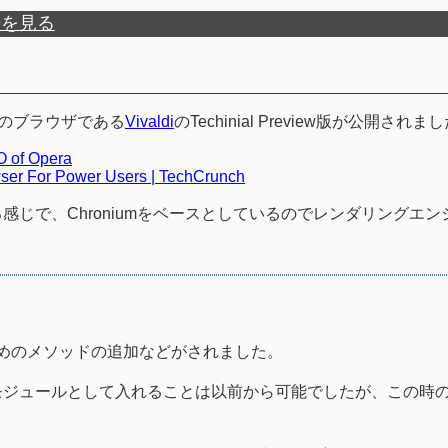
歴を見る
mベースのブラウザである
Vivaldi
のTechinial Preview版が公開されま
O of Opera
ser For Power Users | TechCrunch
る感じで、Chroniumをベースとしているのでレンダリングエ
うためのメソッドの追加などがされました。
モジュールとして入れることは以前から可能でしたが、この時