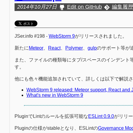
2014年10月27日
Edit on GitHub
編集履
JSer.info #198 -
WebStorm 9
がリリースされました。
新たに
Meteor
、
React
、
Polymer
、
gulp
のサポート等が
また、ファイルの種類毎にタブ/スペースのインデント
す。
他にも色々機能追加されていて、詳しくは以下で解説
WebStorm 9 released: Meteor support, React and J
What's new in WebStorm 9
PluginでLintのルールを拡張可能な
ESLint 0.9.0
がリリー
Pluginの仕様がstableとなり、ESLintの
Governance Mo