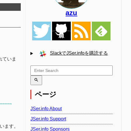
azu
SlackでJSer.infoを購読する
れていま
ページ
JSer.info About
JSer.info Support
います。
JSer.info Sponsors