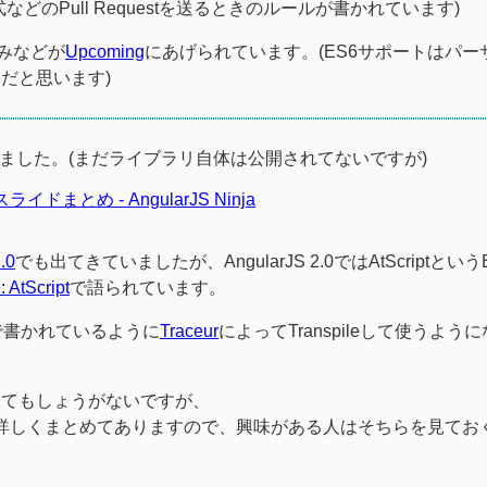
のPull Requestを送るときのルールが書かれています)
組みなどが
Upcoming
にあげられています。(ES6サポートはパー
だと思います)
がありました。(まだライブラリ自体は公開されてないですが)
ライドまとめ - AngularJS Ninja
.0
でも出てきていましたが、AngularJS 2.0ではAtScriptという
 AtScript
で語られています。
で書かれているように
Traceur
によってTranspileして使うよう
してもしょうがないですが、
詳しくまとめてありますので、興味がある人はそちらを見てお