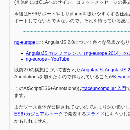
(具体的にはCLAへのサイン、コミットメッセージの書式など
今後はES6サポートやよりpluginを扱いやすくする仕
ポートしてないとできないので、それを待っている感じ
ng-europe
にてAngularJS 2.0について色々な発表
AngularJS カンファレンス（ng-europe 2014）のス
ng-europe - YouTube
以前2.0の構想について書かれた
AngularJS: AngularJS 2
Annotationsを加えたもので作られていることが
Keynote:
このAtScript(ES6+Annotaions)は
traceur-compiler 入門
ます。
まだソース自体が公開されてないのであまり深い追い
ES6+カジュアルトーク
で発表する
スライド
にもう少し
かもしれません。