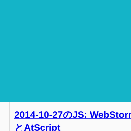
2014-10-27のJS: WebStor
とAtScript