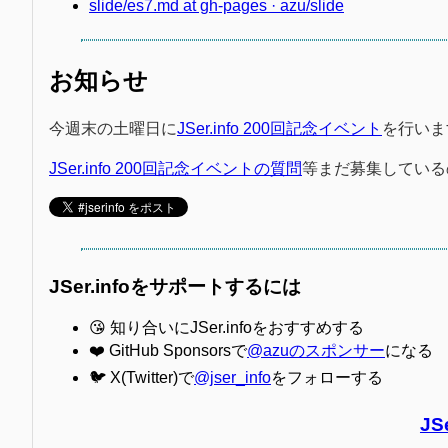
slide/es7.md at gh-pages · azu/slide
お知らせ
今週末の土曜日に
JSer.info 200回記念イベント
を行いま
JSer.info 200回記念イベントの質問
等まだ募集している
JSer.infoをサポートするには
😘 知り合いにJSer.infoをおすすめする
❤️ GitHub Sponsorsで
@azuのスポンサー
になる
🐦 X(Twitter)で
@jser_info
をフォローする
JS