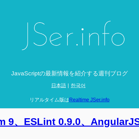
JavaScriptの最新情報を紹介する週刊ブログ
日本語
한국어
リアルタイム版は
Realtime JSer.info
m 9、ESLint 0.9.0、AngularJS