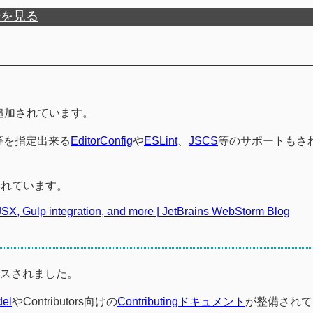
歴を見る
追加されています。
等を指定出来る
EditorConfig
や
ESLint
、
JSCS
等のサポートもさ
されています。
SX, Gulp integration, and more | JetBrains WebStorm Blog
スされました。
del
やContributors向けの
Contributingドキュメント
が整備されて