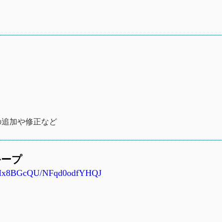
ルールの追加や修正など
グループ
Ry_Mx8BGcQU/NFqd0odfYHQJ