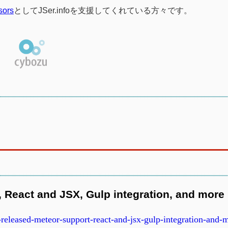
sors
としてJSer.infoを支援してくれている方々です。
 React and JSX, Gulp integration, and more 
eleased-meteor-support-react-and-jsx-gulp-integration-and-