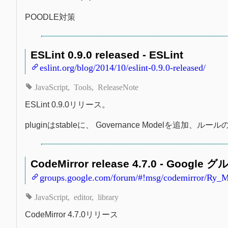
POODLE対策
ESLint 0.9.0 released - ESLint
eslint.org/blog/2014/10/eslint-0.9.0-released/
JavaScript
Tools
ReleaseNote
ESLint 0.9.0リリース。
pluginはstableに、 Governance Modelを追加、
CodeMirror release 4.7.0 - Google 
groups.google.com/forum/#!msg/codemirror/
JavaScript
editor
library
CodeMirror 4.7.0リリース