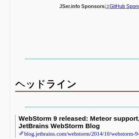
JSer.info Sponsors
は
GitHub Spon
ヘッドライン
WebStorm 9 released: Meteor support,
JetBrains WebStorm Blog
blog.jetbrains.com/webstorm/2014/10/webstorm-9-r