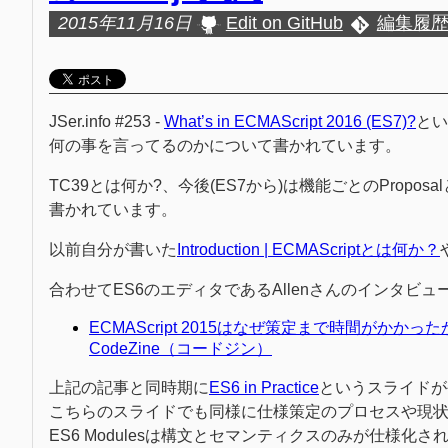
2015年11月16日
Edit on GitHub
編集履
JSer.info #253 -
What’s in ECMAScript 2016 (ES7)?
とい
何の事を言ってるのかについて書かれています。
TC39とは何か?、今後(ES7から)は機能ごとのPro
書かれています。
以前自分が書いた
Introduction | ECMAScriptとは何か？
合わせてES6のエディタであるAllenさんのインタ
ECMAScript 2015はなぜ策定まで時間が
CodeZine（コードジン）
上記の記事と同時期に
ES6 in Practice
というスライドが
こちらのスライドでも同様に仕様策定のプロセスや現状のE
ES6 Modulesは構文とセマンティクスのみが仕様