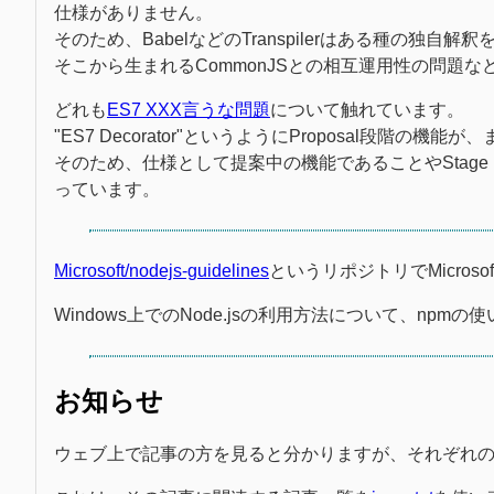
仕様がありません。
そのため、BabelなどのTranspilerはある種の独自解釈
そこから生まれるCommonJSとの相互運用性の問題
どれも
ES7 XXX言うな問題
について触れています。
"ES7 Decorator"というようにProposal段
そのため、仕様として提案中の機能であることやStag
っています。
Microsoft/nodejs-guidelines
というリポジトリでMicros
Windows上でのNode.jsの利用方法について、n
お知らせ
ウェブ上で記事の方を見ると分かりますが、それぞれの