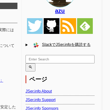
azu
は実際には
SlackでJSer.infoを購読する
とについて
。
ページ
：
JSer.info About
JSer.info Support
て安定した
JSer.info Sponsors