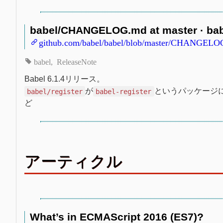
babel/CHANGELOG.md at master · bab
github.com/babel/babel/blob/master/CHANGEL
babel
ReleaseNote
Babel 6.1.4リリース。
が
というパッケージ
babel/register
babel-register
ど
アーティクル
What’s in ECMAScript 2016 (ES7)?