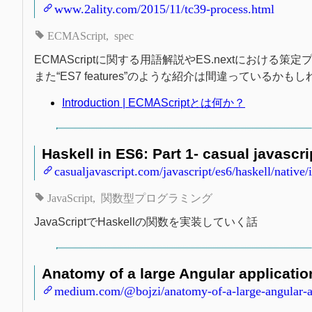
www.2ality.com/2015/11/tc39-process.html
ECMAScript
spec
ECMAScriptに関する用語解説やES.nextにおける策
また“ES7 features”のような紹介は間違っている
Introduction | ECMAScriptとは何か？
Haskell in ES6: Part 1- casual javascri
casualjavascript.com/javascript/es6/haskell/native
JavaScript
関数型プログラミング
JavaScriptでHaskellの関数を実装していく話
Anatomy of a large Angular applicat
medium.com/@bojzi/anatomy-of-a-large-angular-a