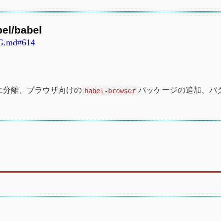
el/babel
OG.md#614
に分離、ブラウザ向けの
パッケージの追加、バ
babel-browser