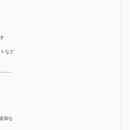
理す
ートなど
sに追加な