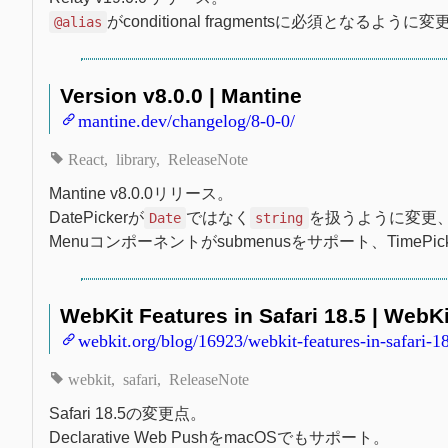
がconditional fragmentsに必須となるよ
@alias
Version v8.0.0 | Mantine
mantine.dev/changelog/8-0-0/
React
library
ReleaseNote
Mantine v8.0.0リリース。
DatePickerが
ではなく
を扱うように変更、Co
Date
string
Menuコンポーネントがsubmenusをサポート、TimeP
WebKit Features in Safari 18.5 | WebKi
webkit.org/blog/16923/webkit-features-in-safari-18
webkit
safari
ReleaseNote
Safari 18.5の変更点。
Declarative Web PushをmacOSでもサポート。