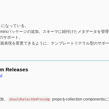
うになっている。
zod miniパッケージの追加。スキーマに紐付けたメタデータを管
nのサポート。
正規表現を変更できるように、テンプレートリテラル型のサポ
um Releases
ml
加、
propsをcollection component
shouldSelectOnPressUp