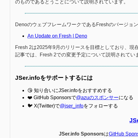
のものであるとうことについて説明されています。
DenoのウェブフレームワークであるFreshのバージ
An Update on Fresh | Deno
Fresh 2は2025年9月のリリースを目標としており
記事では、Fresh 2での変更予定について説明されてい
JSer.infoをサポートするには
😘 知り合いにJSer.infoをおすすめする
❤️ GitHub Sponsorsで
@azuのスポンサー
になる
🐦 X(Twitter)で
@jser_info
をフォローする
JS
JSer.info Sponsors
は
GitHub Spon