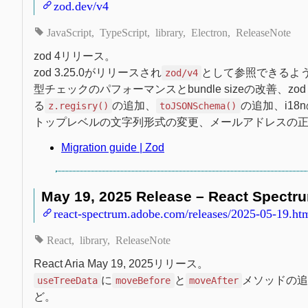
zod.dev/v4
JavaScript
TypeScript
library
Electron
ReleaseNote
zod 4リリース。
zod 3.25.0がリリースされ
として参照できるよ
zod/v4
型チェックのパフォーマンスとbundle sizeの改善、
る
の追加、
の追加、i18
z.regisry()
toJSONSchema()
トップレベルの文字列形式の変更、メールアドレスの
Migration guide | Zod
May 19, 2025 Release – React Spectr
react-spectrum.adobe.com/releases/2025-05-19.ht
React
library
ReleaseNote
React Aria May 19, 2025リリース。
に
と
メソッドの追
useTreeData
moveBefore
moveAfter
ど。