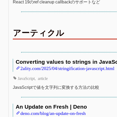
React 19のref cleanup callbackのサポートなど
アーティクル
Converting values to strings in JavaScr
2ality.com/2025/04/stringification-javascript.html
JavaScript
article
JavaScriptで値を文字列に変換する方法の比較
An Update on Fresh | Deno
deno.com/blog/an-update-on-fresh