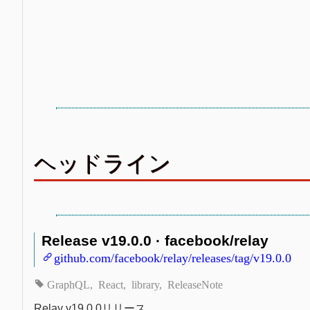
ヘッドライン
Release v19.0.0 · facebook/relay
github.com/facebook/relay/releases/tag/v19.0.0
GraphQL
React
library
ReleaseNote
Relay v19.0.0リリース。