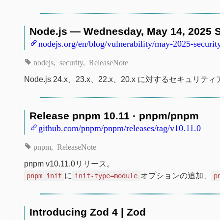
Node.js — Wednesday, May 14, 2025 S
nodejs.org/en/blog/vulnerability/may-2025-security
nodejs
security
ReleaseNote
Node.js 24.x、23.x、22.x、20.x に対する
Release pnpm 10.11 · pnpm/pnpm
github.com/pnpm/pnpm/releases/tag/v10.11.0
pnpm
ReleaseNote
pnpm v10.11.0リリース。
に
オプションの追加、
pnpm init
init-type=module
p
Introducing Zod 4 | Zod