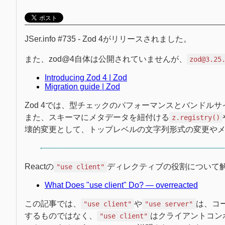
JSer.info #735 - Zod 4がリリースされました。
また、zod@4自体は公開されていませんが、
zod@3.25
Introducing Zod 4 | Zod
Migration guide | Zod
Zod 4では、型チェックのパフォーマンスとバンドル
また、スキーマにメタデータを紐付ける
z.registry()
壊的変更として、トップレベルの文字列形式の変更や
Reactの
ディレクティブの役割について
"use client"
What Does "use client" Do? — overreacted
この記事では、
や
は、コ
"use client"
"use server"
するものではなく、
はクライアントコン
"use client"