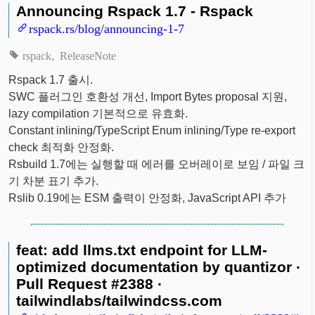
Announcing Rspack 1.7 - Rspack
rspack.rs/blog/announcing-1-7
rspack
ReleaseNote
Rspack 1.7 출시.
SWC 플러그인 호환성 개선, Import Bytes proposal 지원,
lazy compilation 기본적으로 유효화.
Constant inlining/TypeScript Enum inlining/Type re-export
check 최적화 안정화.
Rsbuild 1.7에는 실행할 때 에러를 오버레이로 보임 / 파일 크
기 차분 표기 추가.
Rslib 0.19에는 ESM 출력이 안정화, JavaScript API 추가
feat: add llms.txt endpoint for LLM-
optimized documentation by quantizor ·
Pull Request #2388 ·
tailwindlabs/tailwindcss.com