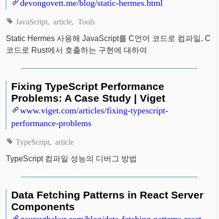
devongovett.me/blog/static-hermes.html
JavaScript
article
Tools
Static Hermes 사용해 JavaScript를 C언어 코드로 컴파일, C
코드로 Rust에서 호출하는 구현에 대하여
Fixing TypeScript Performance
Problems: A Case Study | Viget
www.viget.com/articles/fixing-typescript-
performance-problems
TypeScript
article
TypeScript 컴파일 성능의 디버그 방법
Data Fetching Patterns in React Server
Components
gauravthakur.com/blog/data-fetching-patterns-react-