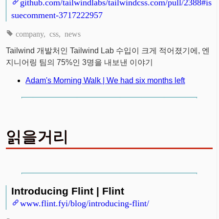
github.com/tailwindlabs/tailwindcss.com/pull/2388#is
suecomment-3717222957
company
css
news
Tailwind 개발처인 Tailwind Lab 수입이 크게 적어졌기에, 엔
지니어링 팀의 75%인 3명을 내보낸 이야기
Adam's Morning Walk | We had six months left
읽을거리
Introducing Flint | Flint
www.flint.fyi/blog/introducing-flint/