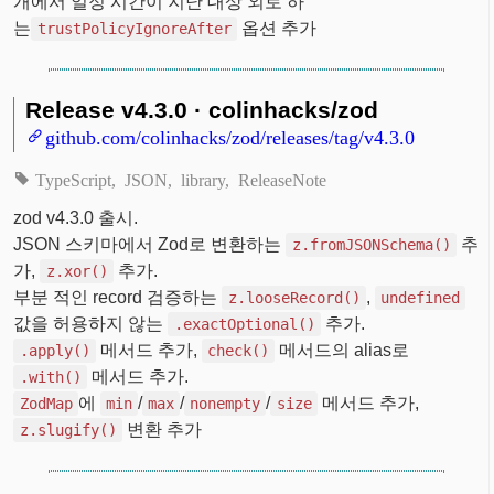
개에서 일정 시간이 지난 대상 외로 하
는
옵션 추가
trustPolicyIgnoreAfter
Release v4.3.0 · colinhacks/zod
github.com/colinhacks/zod/releases/tag/v4.3.0
TypeScript
JSON
library
ReleaseNote
zod v4.3.0 출시.
JSON 스키마에서 Zod로 변환하는
추
z.fromJSONSchema()
가,
추가.
z.xor()
부분 적인 record 검증하는
,
z.looseRecord()
undefined
값을 허용하지 않는
추가.
.exactOptional()
메서드 추가,
메서드의 alias로
.apply()
check()
메서드 추가.
.with()
에
/
/
/
메서드 추가,
ZodMap
min
max
nonempty
size
변환 추가
z.slugify()