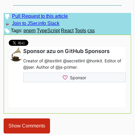
Pull Request to this article
Join to JSer.info Slack
Tags:
pnpm
TypeScript
React
Tools
css
Show Comments