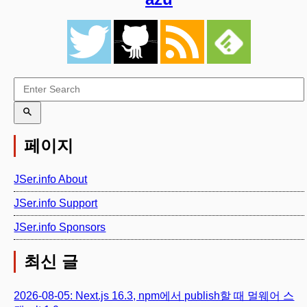
페이지
JSer.info About
JSer.info Support
JSer.info Sponsors
최신 글
2026-08-05: Next.js 16.3, npm에서 publish할 때 멀웨어 스