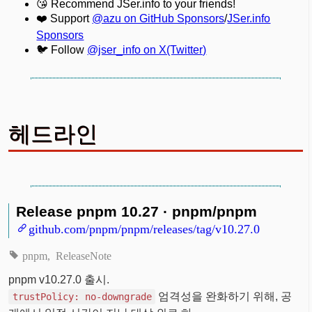
😘 Recommend JSer.info to your friends!
❤️ Support
@azu on GitHub Sponsors
/
JSer.info
Sponsors
🐦 Follow
@jser_info on X(Twitter)
헤드라인
Release pnpm 10.27 · pnpm/pnpm
github.com/pnpm/pnpm/releases/tag/v10.27.0
pnpm
ReleaseNote
pnpm v10.27.0 출시.
엄격성을 완화하기 위해, 공
trustPolicy: no-downgrade