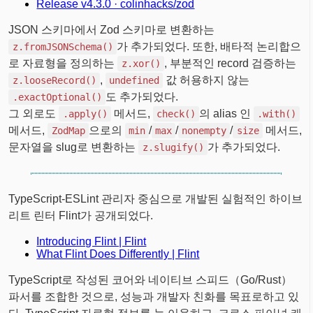
Release v4.3.0 · colinhacks/zod
JSON 스키마에서 Zod 스키마로 변환하는
가 추가되었다. 또한, 배타적 논리합으
z.fromJSONSchema()
로 자료형을 정의하는
, 부분적인 record 검증하는
z.xor()
,
값 허용하지 않는
z.looseRecord()
undefined
도 추가되었다.
.exactOptional()
그 외로도
메서드,
의 alias 인
.apply()
check()
.with()
메서드,
으로의
/
/
/
메서드,
ZodMap
min
max
nonempty
size
문자열을 slug로 변환하는
가 추가되었다.
z.slugify()
TypeScript-ESLint 관리자 중심으로 개발된 실험적인 하이브
리트 린터 Flint가 공개되었다.
Introducing Flint | Flint
What Flint Does Differently | Flint
TypeScript로 작성된 코어와 네이티브 스피드（Go/Rust）
파서를 조합한 것으로, 성능과 개발자 친화를 목표로하고 있