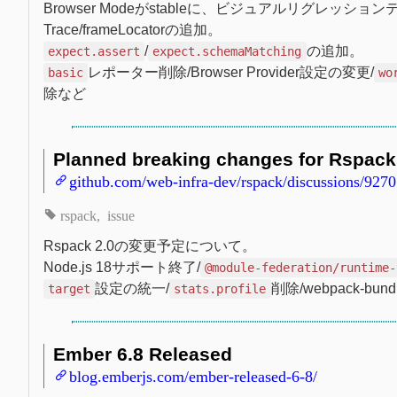
Browser Modeがstableに、ビジュアルリグレッショ
Trace/frameLocatorの追加。
/
の追加。
expect.assert
expect.schemaMatching
レポーター削除/Browser Provider設定の変更/
basic
wo
除など
Planned breaking changes for Rspack 
github.com/web-infra-dev/rspack/discussions/9270
rspack
issue
Rspack 2.0の変更予定について。
Node.js 18サポート終了/
@module-federation/runtime-
設定の統一/
削除/webpack-bu
target
stats.profile
Ember 6.8 Released
blog.emberjs.com/ember-released-6-8/