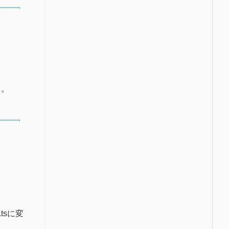
ト。
y.tsに変