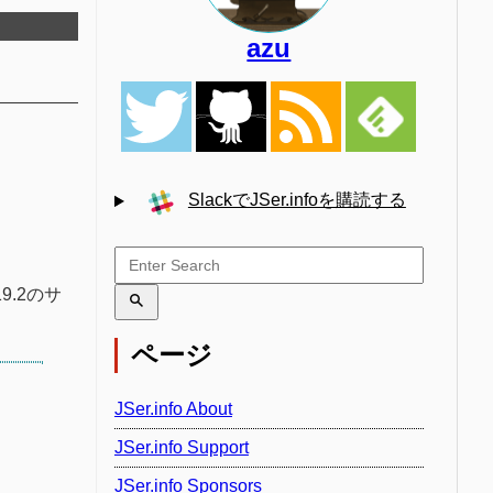
azu
SlackでJSer.infoを購読する
9.2のサ
ページ
JSer.info About
JSer.info Support
JSer.info Sponsors