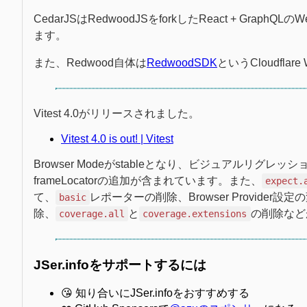
CedarJSはRedwoodJSをforkしたReact + 
ます。
また、Redwood自体は
RedwoodSDK
というCloudfl
Vitest 4.0がリリースされました。
Vitest 4.0 is out! | Vitest
Browser Modeがstableとなり、ビジュアルリグレ
frameLocatorの追加が含まれています。また、
expect.
て、
レポーターの削除、Browser Provider設定
basic
除、
と
の削除など
coverage.all
coverage.extensions
JSer.infoをサポートするには
😘 知り合いにJSer.infoをおすすめする