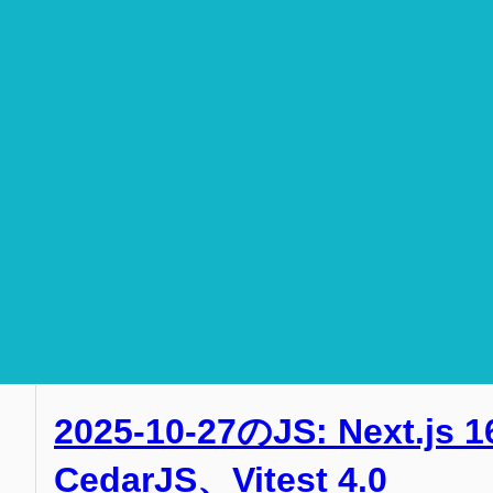
2025-10-27のJS: Next.js
CedarJS、Vitest 4.0