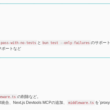
と
のサポー
-pass-with-no-tests
bun test --only-failures
サポートなど
の削除など。
leware.ts
、Next.js Devtools MCPの追加、
を`prox
middleware.ts