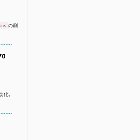
の削
ons
70
効化。