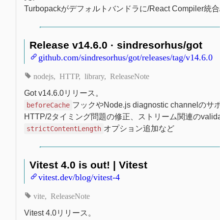
Turbopackがデフォルトバンドラに/React Compil
Release v14.6.0 · sindresorhus/got
github.com/sindresorhus/got/releases/tag/v14.6.0
nodejs
HTTP
library
ReleaseNote
Got v14.6.0リリース。
フックやNode.js diagnostic channelの
beforeCache
HTTP/2タイミング問題の修正、ストリーム関連のvalida
オプション追加など
strictContentLength
Vitest 4.0 is out! | Vitest
vitest.dev/blog/vitest-4
vite
ReleaseNote
Vitest 4.0リリース。