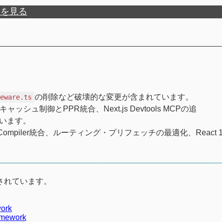
歴を見る
の削除など破壊的な変更が含まれています。
leware.ts
ッシュ制御とPPR統合、Next.js Devtools MCPの追
います。
Compiler統合、ルーティング・プリフェッチの最適化、React 1
奨されています。
ork
amework