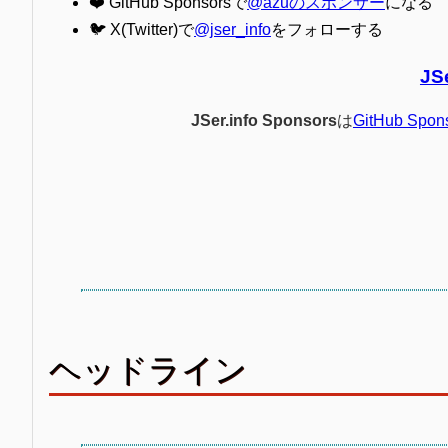
❤️ GitHub Sponsorsで
@azuのスポンサー
になる
🐦 X(Twitter)で
@jser_info
をフォローする
JS
JSer.info Sponsors
は
GitHub Spon
ヘッドライン