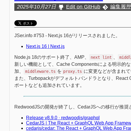
2025年10月27日
Edit on GitHub
編集履
JSer.info #753 - Next.js 16がリリースされました。
Next.js 16 | Next.js
Node.js 18のサポート終了、AMP、
、
next lint
midd
新しい機能として、Cache Componentsによる明示的なキャ
加、
を
に変更などが含まれて
middleware.ts
proxy.ts
また、Turbopackがデフォルトバンドラとなり、React 
ポートなども追加されています。
RedwoodJSの開発が終了し、CedarJSへの移行が推
Release v8.9.0 · redwoodjs/graphql
CedarJS | The React + GraphQL Web App Framew
cedarjs/cedar: The React + GraphQL Web App Fr