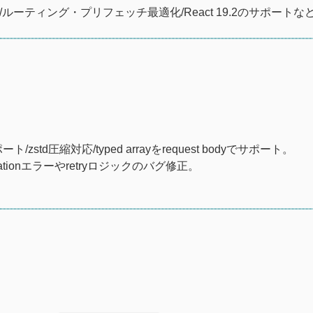
er統合/ルーティング・プリフェッチ最適化/React 19.2のサポートな
サポート/zstd圧縮対応/typed arrayをrequest bodyでサポート。
tionエラーやretryロジックのバグ修正。