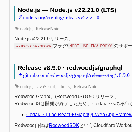
Node.js — Node.js v22.21.0 (LTS)
nodejs.org/en/blog/release/v22.21.0
nodejs
ReleaseNote
Node.js v22.21.0リリース。
フラグ/
のサポ
--use-env-proxy
NODE_USE_ENV_PROXY
Release v8.9.0 · redwoodjs/graphql
github.com/redwoodjs/graphql/releases/tag/v8.9.0
nodejs
JavaScript
library
ReleaseNote
Redwood GraphQL(RedwoodJS) 8.9.0リリース。
RedwoodJSは開発が終了したため、CedarJSへの
CedarJS | The React + GraphQL Web App Framew
Redwood自体は
RedwoodSDK
というCloudflare W