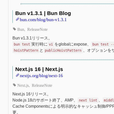
Bun v1.3.1 | Bun Blog
bun.com/blog/bun-v1.3.1
Bun
ReleaseNote
Bun v1.3.1リリース。
実行時に
をglobalにexpose、
bun test
vi
bun test -
と
、オプションを
hoistPattern
publicHoistPattern
Next.js 16 | Next.js
nextjs.org/blog/next-16
Next.js
ReleaseNote
Next.js 16リリース。
Node.js 18のサポート終了、AMP、
、
next lint
midd
Cache Componentsによる明示的なキャッシュ制御/PPR統合
更。