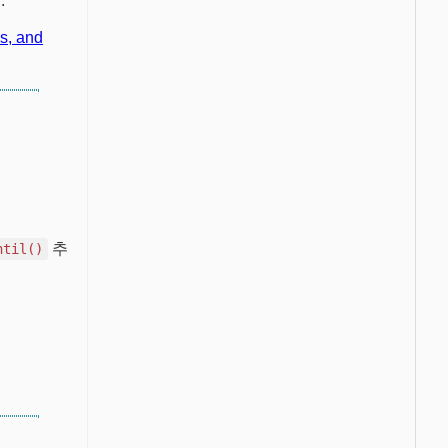
.
s, and
추
ntil()