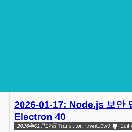
2026-01-17: Node.js 보안 
Electron 40
2026年01月17日
Translator: rewrite0w0
Edit