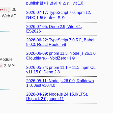
publish할 때 멀웨어 스캔, vlt 1.0
추
til()
2026-07-17: TypeScript 7.0, npm 12,
Web API
Next.js 보안 출시 방침
2026-07-05: Deno 2.9, Vite 8.1,
ES2026
2026-06-22: TypeScript 7.0 RC, Babel
8.0.0, React Router v8
2026-06-09: pnpm 11.5, Node.js 26.3.0,
Cloudflare가 VoidZero 매수
Module
지원된
e
2026-05-24: pnpm 11.1 ~ 11.3, npm CLI
v11.15.0, Deno 2.8
2026-05-11: Node.js 26.0.0, Rolldown
1.0, Jest v30.4.0
2026-04-29: Node.js 24.15.0(LTS),
Rspack 2.0, pnpm 11