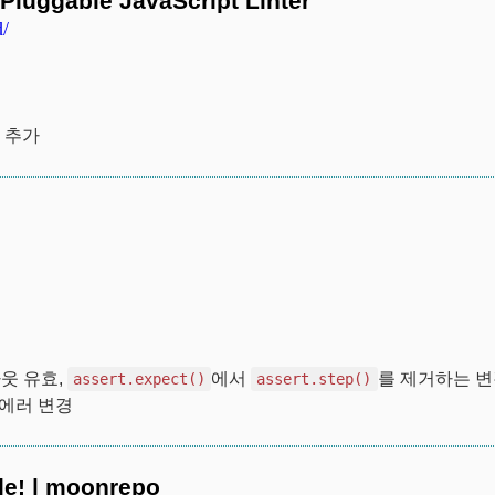
- Pluggable JavaScript Linter
d/
 추가
아웃 유효,
에서
를 제거하는 변
assert.expect()
assert.step()
 에러 변경
le! | moonrepo