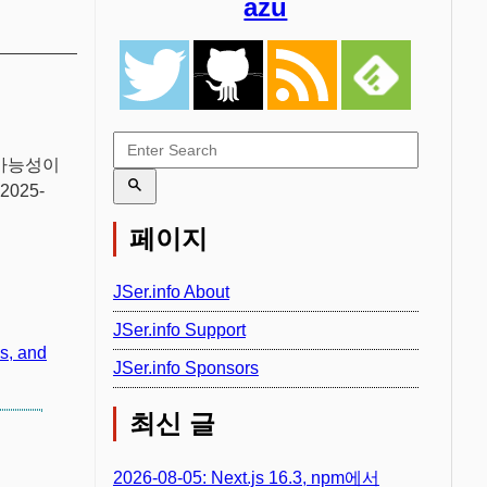
azu
 가능성이
2025-
페이지
JSer.info About
JSer.info Support
s, and
JSer.info Sponsors
최신 글
2026-08-05: Next.js 16.3, npm에서