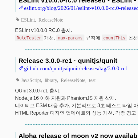
ESLint v10.0.0-rc.0 released - ESLint 
eslint.org/blog/2026/01/eslint-v10.0.0-rc.0-release
ESLint
ReleaseNote
ESLint v10.0.0 RC.0 출시.
개선,
규칙에
옵션
RuleTester
max-params
countThis
Release 3.0.0-rc1 · qunitjs/qunit
github.com/qunitjs/qunit/releases/tag/3.0.0-rc1
JavaScript
library
ReleaseNote
test
QUnit 3.0.0-rc1 출시.
Node.js 16 이하 지원과 PhantomJS 지원 삭제.
네이티브 ESM 대응 추가, 기본적으로 3초 테스트 타임 
HTML Reporter 디자인 업데이트와 성능 개선, 각종 경고
Alpha release of moon v2 now availab