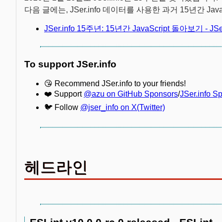
다음 글에는, JSer.info 데이터를 사용한 과거 15년간 Jav
JSer.info 15주년: 15년간 JavaScript 돌아보기 - JSer
To support JSer.info
😘 Recommend JSer.info to your friends!
❤️ Support
@azu on GitHub Sponsors
/
JSer.info S
🐦 Follow
@jser_info on X(Twitter)
헤드라인