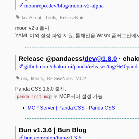
moonrepo.dev/blog/moon-v2-alpha
JavaScript
Tools
ReleaseNote
moon v2 α 출시.
YAML 이외 설정 파일 지원, 툴체인을 Wasm 플러그인
Release @pandacss/
dev@1.8.0
· chak
github.com/chakra-ui/panda/releases/tag/%40pa
css
library
ReleaseNote
MCP
Panda CSS 1.8.0 출시.
로 MCP서버 설정 가능
panda init-mcp
MCP Server | Panda CSS - Panda CSS
Bun v1.3.6 | Bun Blog
bun.com/blog/bun-v1.3.6