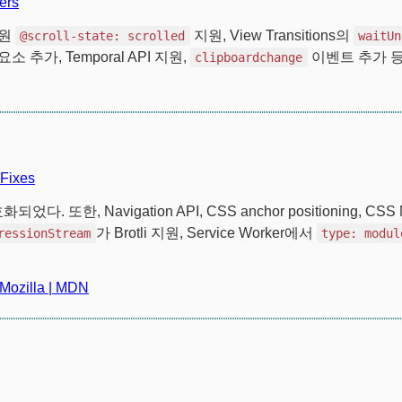
ers
지원
지원, View Transitions의
@scroll-state: scrolled
waitUn
요소 추가, Temporal API 지원,
이벤트 추가 등 
clipboardchange
 Fixes
또한, Navigation API, CSS anchor positioning, CSS 
가 Brotli 지원, Service Worker에서
ressionStream
type: modul
- Mozilla | MDN