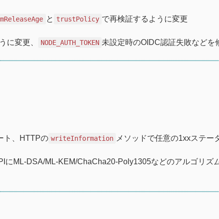
と
で再検証するように変更
umReleaseAge
trustPolicy
うに変更、
未設定時のOIDC認証失敗などを
NODE_AUTH_TOKEN
ート、HTTPの
メソッドで任意の1xxステー
writeInformation
y APIにML-DSA/ML-KEM/ChaCha20-Poly1305などのアルゴ