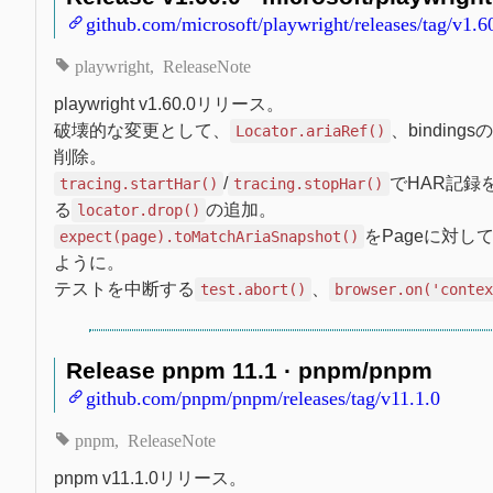
github.com/microsoft/playwright/releases/tag/v1.6
playwright
ReleaseNote
playwright v1.60.0リリース。
破壊的な変更として、
、bindings
Locator.ariaRef()
削除。
/
でHAR記録
tracing.startHar()
tracing.stopHar()
る
の追加。
locator.drop()
をPageに対し
expect(page).toMatchAriaSnapshot()
ように。
テストを中断する
、
test.abort()
browser.on('conte
Release pnpm 11.1 · pnpm/pnpm
github.com/pnpm/pnpm/releases/tag/v11.1.0
pnpm
ReleaseNote
pnpm v11.1.0リリース。