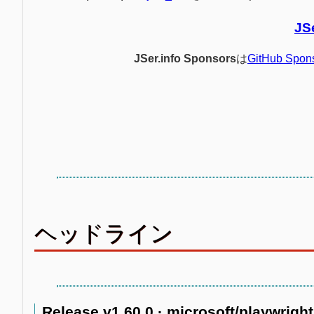
JS
JSer.info Sponsors
は
GitHub Spon
ヘッドライン
Release v1.60.0 · microsoft/playwright