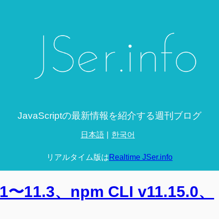
JavaScriptの最新情報を紹介する週刊ブログ
日本語
한국어
リアルタイム版は
Realtime JSer.info
.1〜11.3、npm CLI v11.15.0、