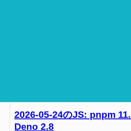
2026-05-24のJS: pnpm 11
Deno 2.8