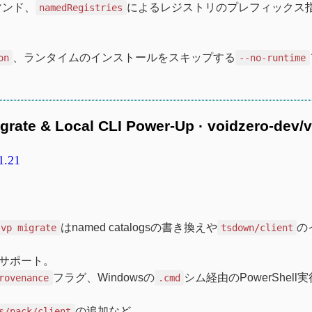
マンド、
によるレジストリのプレフィックス
namedRegistries
、ランタイムのインストールをスキップする
on
--no-runtime
igrate & Local CLI Power-Up · voidzero-dev/v
1.21
はnamed catalogsの書き換えや
の
vp migrate
tsdown/client
サポート。
フラグ、Windowsの
シム経由のPowerShell
rovenance
.cmd
の追加など
s/pack/client