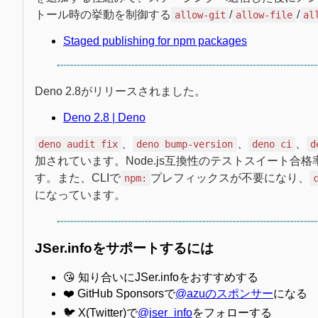
トール時の挙動を制御する
/
/
allow-git
allow-file
al
Staged publishing for npm packages
Deno 2.8がリリースされました。
Deno 2.8 | Deno
、
、
、
deno audit fix
deno bump-version
deno ci
d
加されています。Node.js互換性のテストスイート合格率が
す。また、CLIで
プレフィックスが不要になり、
npm:
になっています。
JSer.infoをサポートするには
😘 知り合いにJSer.infoをおすすめする
❤️ GitHub Sponsorsで
@azuのスポンサー
になる
🐦 X(Twitter)で
@jser_info
をフォローする