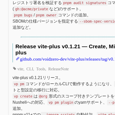
レジストリ署名を検証する
コ
pnpm audit signatures
(
など)のサポート。
gh:@acme/private
/
コマンドの追加。
pnpm bugs
pnpm owner
SBOMの仕様バージョンを指定する
--sbom-spec-versi
追加など。
Release vite-plus v0.1.21 — Create, M
plus
github.com/voidzero-dev/vite-plus/releases/tag/v0.
vite
CLI
Tools
ReleaseNote
vite-plus v0.1.21リリース。
コマンドがローカルCLIで動作するようになり、
vp pm
トと型設定の移行に対応。
は
形式のスコープ付きテンプレートを
vp create
@org
Nushellへの対応、
のyarnサポート、
vp pm plugin
--p
追加。
pnpm v11+での
自動付与、
--ignore-scripts
vite-plu