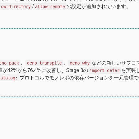
/
の設定が追加されています。
low-directory
allow-remote
、
、
などの新しいサブコ
eno pack
deno transpile
deno why
42%から76.4%に改善し、Stage 3の
を実装
import defer
プロトコルでモノレポの依存バージョンを一元管理で
catalog: