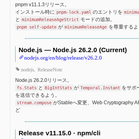
pnpm v11.1.3リリース。
インストール時に
のエントリを
pnpm-lock.yaml
minim
と
モードの追加。
minimumReleaseAgeStrict
が
を尊重するよ
pnpm self-update
minimumReleaseAge
Node.js — Node.js 26.2.0 (Current)
nodejs.org/en/blog/release/v26.2.0
nodejs
ReleaseNote
Node.js 26.2.0リリース。
と
が
をサポ
fs.Stats
BigIntStats
Temporal.Instant
を送信できるよう。
がStableへ変更、Web Cryptograph
stream.compose
ど
Release v11.15.0 · npm/cli