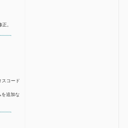
修正。
タスコード
リズムを追加な