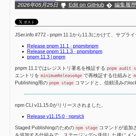
2026年05月25日
Edit on GitHub
編集履
JSer.info #772 - pnpm 11.1から11.3
Release pnpm 11.1 · pnpm/pnpm
Release pnpm 11.1.3 · pnpm/pnpm
pnpm 11.3 | pnpm
pnpm 11.1ではレジストリ署名を検証する
pnpm audit 
エントリを
で再検証する仕組みと
minimumReleaseAge
Publishing用の
コマンドと、信頼済みのlock
pnpm stage
npm CLI v11.15.0がリリースされました。
Release v11.15.0 · npm/cli
Staged Publishingのための
コマンドが追加され
npm stage
を追加する仕組みで、ステージングへ送信した後にメン