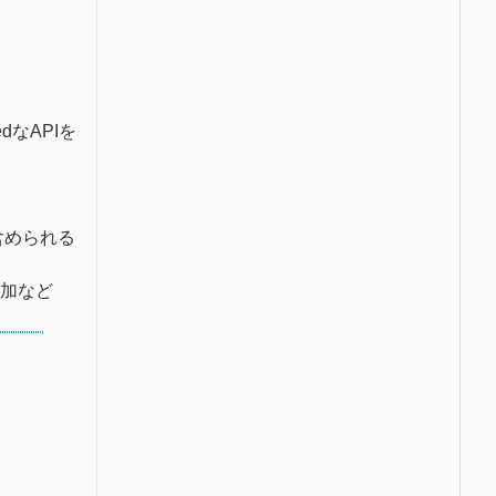
edなAPIを
含められる
追加など