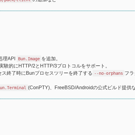
理API
を追加。
Bun.Image
実験的にHTTP/2とHTTP/3プロトコルをサポート。
追加、親プロセス終了時にBunプロセスツリーを終了する
フラ
--no-orphans
(ConPTY)、FreeBSD/Androidの公式ビルド提供
un.Terminal