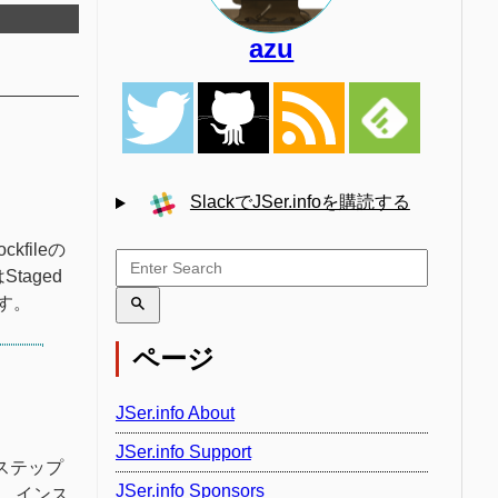
azu
SlackでJSer.infoを購読する
fileの
taged
す。
ページ
JSer.info About
JSer.info Support
認ステップ
JSer.info Sponsors
、インス