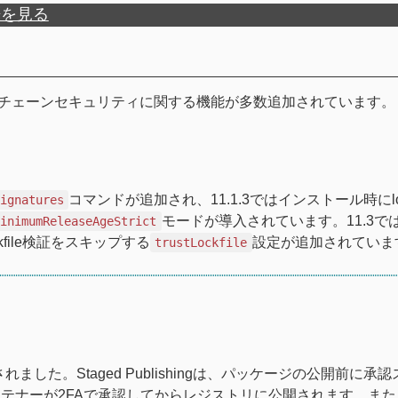
歴を見る
にかけて、サプライチェーンセキュリティに関する機能が多数追加されています。
コマンドが追加され、11.1.3ではインストール時にlock
signatures
モードが導入されています。11.3ではS
minimumReleaseAgeStrict
file検証をスキップする
設定が追加されていま
trustLockfile
ました。Staged Publishingは、パッケージの公開前に承
テナーが2FAで承認してからレジストリに公開されます。また