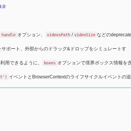
0.0
の
オプション、
/
などのdeprecat
handle
videosPath
videoSize
をサポート、外部からのドラッグ&ドロップをシミュレートす
て利用できるように、
オプションで境界ボックス情報を
boxes
イベントとBrowserContextのライフサイクルイベントの
xt')