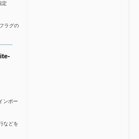
指定
フラグの
ite-
インポー
実行などを