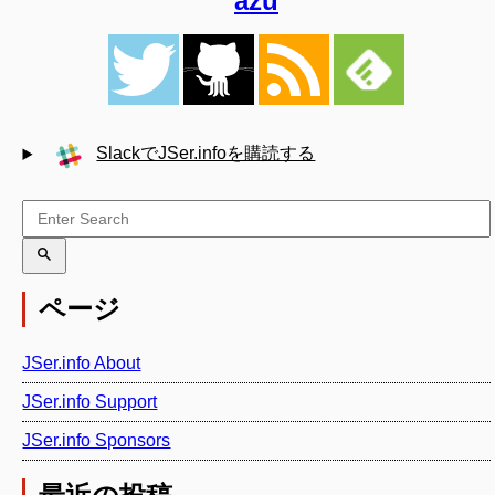
azu
SlackでJSer.infoを購読する
ページ
JSer.info About
JSer.info Support
JSer.info Sponsors