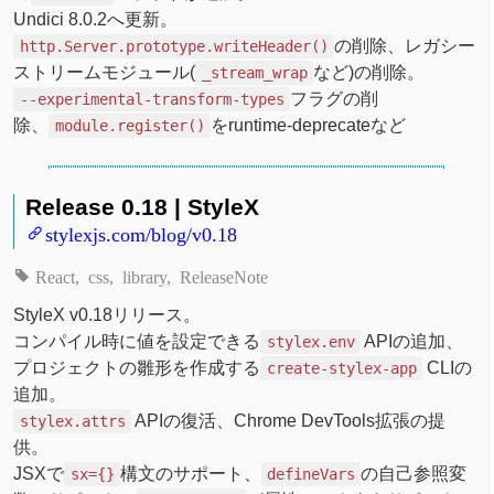
Undici 8.0.2へ更新。
の削除、レガシー
http.Server.prototype.writeHeader()
ストリームモジュール(
など)の削除。
_stream_wrap
フラグの削
--experimental-transform-types
除、
をruntime-deprecateなど
module.register()
Release 0.18 | StyleX
stylexjs.com/blog/v0.18
React
css
library
ReleaseNote
StyleX v0.18リリース。
コンパイル時に値を設定できる
APIの追加、
stylex.env
プロジェクトの雛形を作成する
CLIの
create-stylex-app
追加。
APIの復活、Chrome DevTools拡張の提
stylex.attrs
供。
JSXで
構文のサポート、
の自己参照変
sx={}
defineVars