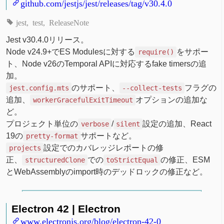
github.com/jestjs/jest/releases/tag/v30.4.0
jest
test
ReleaseNote
Jest v30.4.0リリース。
Node v24.9+でES Modulesに対する
をサポー
require()
ト、Node v26のTemporal APIに対応するfake timersの追
加。
のサポート、
フラグの
jest.config.mts
--collect-tests
追加、
オプションの追加な
workerGracefulExitTimeout
ど。
プロジェクト単位の
/
設定の追加、React
verbose
silent
19の
サポートなど。
pretty-format
設定でのカバレッジレポートの修
projects
正、
での
の修正、ESM
structuredClone
toStrictEqual
とWebAssemblyのimport時のデッドロックの修正など。
Electron 42 | Electron
www.electronjs.org/blog/electron-42-0