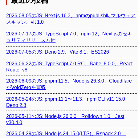
最近の投稿
2026-08-05のJS: Next.js 16.3、npmのpublish時マルウェア
スキャン、vlt 1.0
2026-07-17のJS: TypeScript 7.0、npm 12、Next.jsのセキ
ュリティリリース方針
2026-07-05のJS: Deno 2.9、Vite 8.1、ES2026
2026-06-22のJS: TypeScript 7.0 RC、Babel 8.0.0、React
Router v8
2026-06-09のJS: pnpm 11.5、Node.js 26.3.0、Cloudflare
がVoidZeroを買収
2026-05-24のJS: pnpm 11.1〜11.3、npm CLI v11.15.0、
Deno 2.8
2026-05-11のJS: Node.js 26.0.0、Rolldown 1.0、Jest
v30.4.0
2026-04-29のJS: Node.js 24.15.0(LTS)、Rspack 2.0、