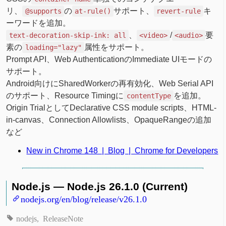
リ、
の
サポート、
キ
@supports
at-rule()
revert-rule
ーワードを追加。
、
/
要
text-decoration-skip-ink: all
<video>
<audio>
素の
属性をサポート。
loading="lazy"
Prompt API、Web AuthenticationのImmediate UIモードの
サポート。
Android向けにSharedWorkerの再有効化、Web Serial API
のサポート、Resource Timingに
を追加。
contentType
Origin TrialとしてDeclarative CSS module scripts、HTML-
in-canvas、Connection Allowlists、OpaqueRangeの追加
など
New in Chrome 148 | Blog | Chrome for Developers
Node.js — Node.js 26.1.0 (Current)
nodejs.org/en/blog/release/v26.1.0
nodejs
ReleaseNote