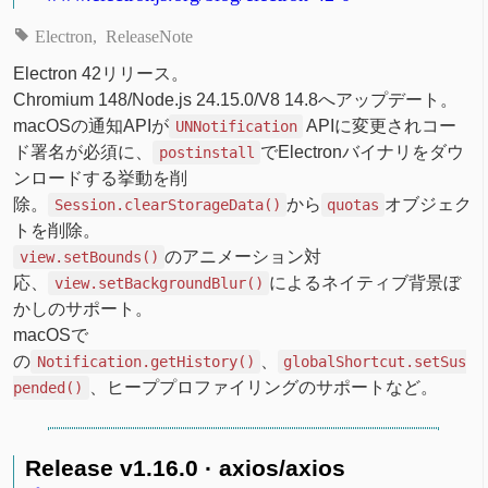
Electron
ReleaseNote
Electron 42リリース。
Chromium 148/Node.js 24.15.0/V8 14.8へアップデート。
macOSの通知APIが
APIに変更されコー
UNNotification
ド署名が必須に、
でElectronバイナリをダウ
postinstall
ンロードする挙動を削
除。
から
オブジェク
Session.clearStorageData()
quotas
トを削除。
のアニメーション対
view.setBounds()
応、
によるネイティブ背景ぼ
view.setBackgroundBlur()
かしのサポート。
macOSで
の
、
Notification.getHistory()
globalShortcut.setSus
、ヒーププロファイリングのサポートなど。
pended()
Release v1.16.0 · axios/axios