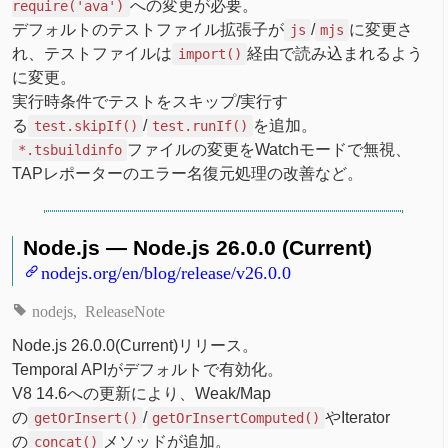
への変更が必要。
require('ava')
デフォルトのテストファイル拡張子が
/
に変更さ
js
mjs
れ、テストファイルは
経由で読み込まれるよう
import()
に変更。
実行時条件でテストをスキップ/実行す
る
/
を追加。
test.skipIf()
test.runIf()
ファイルの変更をWatchモードで無視、
*.tsbuildinfo
TAPレポーターのエラー名復元処理の改善など。
Node.js — Node.js 26.0.0 (Current)
nodejs.org/en/blog/release/v26.0.0
nodejs
ReleaseNote
Node.js 26.0.0(Current)リリース。
Temporal APIがデフォルトで有効化。
V8 14.6への更新により、Weak/Map
の
/
やIterator
getOrInsert()
getOrInsertComputed()
の
メソッドが追加。
concat()