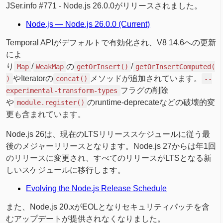
JSer.info #771 - Node.js 26.0.0がリリースされました。
Node.js — Node.js 26.0.0 (Current)
Temporal APIがデフォルトで有効化され、V8 14.6への更新
によ
り
/
の
/
Map
WeakMap
getOrInsert()
getOrInsertComputed(
やIteratorの
メソッドが追加されています。
)
concat()
--
フラグの削除
experimental-transform-types
や
のruntime-deprecateなどの破壊的変
module.register()
更も含まれています。
Node.js 26は、現在のLTSリリーススケジュールに従う最
後のメジャーリリースとなります。Node.js 27からは年1回
のリリースに変更され、すべてのリリースがLTSとなる新
しいスケジュールに移行します。
Evolving the Node.js Release Schedule
また、Node.js 20.xがEOLとなりセキュリティパッチを含
むアップデートが提供されなくなりました。