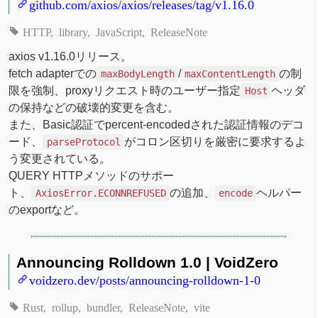
github.com/axios/axios/releases/tag/v1.16.0
HTTP
library
JavaScript
ReleaseNote
axios v1.16.0リリース。
fetch adapterでの
/
の制
maxBodyLength
maxContentLength
限を強制、proxyリクエスト時のユーザー指定
ヘッダ
Host
の保持などの破壊的変更を含む。
また、Basic認証でpercent-encodedされた認証情報のデコ
ード、
がコロン区切りを厳密に要求するよ
parseProtocol
う変更されている。
QUERY HTTPメソッドのサポー
ト、
の追加、
ヘルパー
AxiosError.ECONNREFUSED
encode
のexportなど。
Announcing Rolldown 1.0 | VoidZero
voidzero.dev/posts/announcing-rolldown-1-0
Rust
rollup
bundler
ReleaseNote
vite