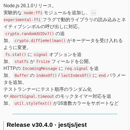
Node.js 26.1.0リリース。
実験的な
モジュールを追加し、
node:ffi
--
フラグで動的ライブラリの読み込みとネ
experimental-ffi
イティブシンボルの呼び出しに対応。
の追
crypto.randomUUIDv7()
加、
がキーデータを受け入れる
crypto.diffieHellman()
ように変更。
に
オプションを追
fs.stat()
signal
加、
が
フィールドを公開。
statfs
frsize
HTTPの
に
を追
IncomingMessage
req.signal
加、
の
/
に
パラメー
Buffer
indexOf()
lastIndexOf()
end
タを追加。
テストランナーにテスト順序のランダム化
や
のモックタイマー対応を追
AbortSignal.timeout
加、
が16進数カラーをサポートなど
util.styleText()
Release v30.4.0 · jestjs/jest