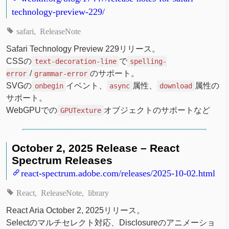
technology-preview-229/
safari
ReleaseNote
Safari Technology Preview 229リリース。
CSSの
で
text-decoration-line
spelling-
/
のサポート。
error
grammar-error
SVGの
イベント、
属性、
属性の
onbegin
async
download
サポート。
WebGPUでの
オブジェクトのサポートなど
GPUTexture
October 2, 2025 Release – React
Spectrum Releases
react-spectrum.adobe.com/releases/2025-10-02.html
React
ReleaseNote
library
React Aria October 2, 2025リリース。
Selectのマルチセレクト対応、Disclosureのアニメーショ