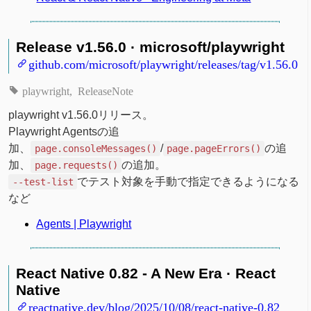
Release v1.56.0 · microsoft/playwright
github.com/microsoft/playwright/releases/tag/v1.56.0
playwright
ReleaseNote
playwright v1.56.0リリース。
Playwright Agentsの追
加、
/
の追
page.consoleMessages()
page.pageErrors()
加、
の追加。
page.requests()
でテスト対象を手動で指定できるようになる
--test-list
など
Agents | Playwright
React Native 0.82 - A New Era · React
Native
reactnative.dev/blog/2025/10/08/react-native-0.82