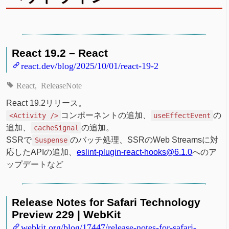
React 19.2 – React
react.dev/blog/2025/10/01/react-19-2
React
ReleaseNote
React 19.2リリース。
コンポーネントの追加、
の
<Activity />
useEffectEvent
追加、
の追加。
cacheSignal
SSRで
のバッチ処理、SSRのWeb Streamsに対
Suspense
応したAPIの追加、
eslint-plugin-react-hooks@6.1.0
へのア
ップデートなど
Release Notes for Safari Technology
Preview 229 | WebKit
webkit.org/blog/17447/release-notes-for-safari-