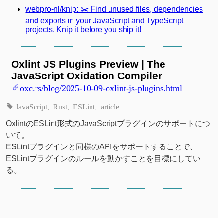
webpro-nl/knip: ✂️ Find unused files, dependencies
and exports in your JavaScript and TypeScript
projects. Knip it before you ship it!
Oxlint JS Plugins Preview | The
JavaScript Oxidation Compiler
oxc.rs/blog/2025-10-09-oxlint-js-plugins.html
JavaScript
Rust
ESLint
article
OxlintのESLint形式のJavaScriptプラグインのサポートにつ
いて。
ESLintプラグインと同様のAPIをサポートすることで、
ESLintプラグインのルールを動かすことを目標にしてい
る。