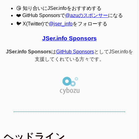
😘 知り合いにJSer.infoをおすすめする
❤️ GitHub Sponsorsで
@azuのスポンサー
になる
🐦 X(Twitter)で
@jser_info
をフォローする
JSer.info Sponsors
JSer.info Sponsors
は
GitHub Sponsors
としてJSer.infoを
支援してくれている方々です。
ヘッドライン