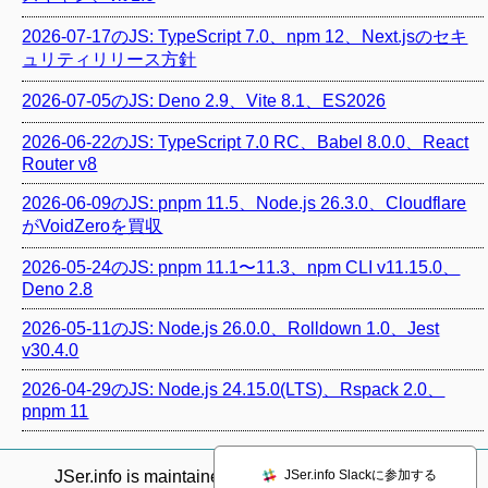
2026-07-17のJS: TypeScript 7.0、npm 12、Next.jsのセキ
ュリティリリース方針
2026-07-05のJS: Deno 2.9、Vite 8.1、ES2026
2026-06-22のJS: TypeScript 7.0 RC、Babel 8.0.0、React
Router v8
2026-06-09のJS: pnpm 11.5、Node.js 26.3.0、Cloudflare
がVoidZeroを買収
2026-05-24のJS: pnpm 11.1〜11.3、npm CLI v11.15.0、
Deno 2.8
2026-05-11のJS: Node.js 26.0.0、Rolldown 1.0、Jest
v30.4.0
2026-04-29のJS: Node.js 24.15.0(LTS)、Rspack 2.0、
pnpm 11
JSer.info Slackに参加する
JSer.info is maintained by @
azu_re
.